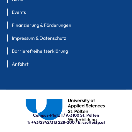
Events
Finanzierung & Förderungen
Impressum & Datenschutz
Barrierefreiheitserklärung
Anfahrt
Campus-Platz 1 / A-3100 St. Pölten
T:
+43/2742/313 228-200
/ E:
csc@ustp.at