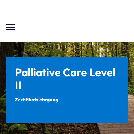
Palliative Care Level
II
Zertifikatslehrgang